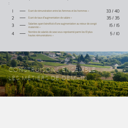
:
1
33
/ 40
Ecart de rémunération entre les femmes et les hommes =
2
35
/ 35
Ecart de taux d’augmentation de salaire =
Salariées ayant bénéficié d’une augmentation au retour de congé
3
15
/ 15
maternité =
Nombre de salariés de sexe sous-représenté parmi les 10 plus
4
5
/ 10
hautes rémunérations =
CONSTRUISONS ENSEMBLE
LES MÉTIERS DE DEMAIN