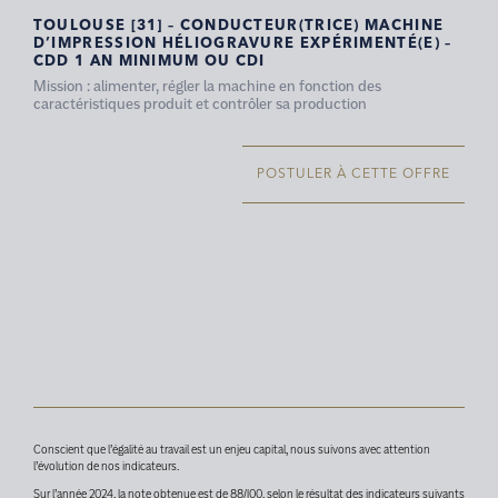
TOULOUSE [31] – CONDUCTEUR(TRICE) MACHINE
D’IMPRESSION HÉLIOGRAVURE EXPÉRIMENTÉ(E) –
CDD 1 AN MINIMUM OU CDI
Mission : alimenter, régler la machine en fonction des
caractéristiques produit et contrôler sa production
POSTULER À CETTE OFFRE
Conscient que l’égalité au travail est un enjeu capital, nous suivons avec attention
l’évolution de nos indicateurs.
Sur l’année 2024, la note obtenue est de 88/100, selon le résultat des indicateurs suivants