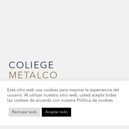
COLIEGE
METALCO
Este sitio web usa cookies para mejorar la experiencia del
01
02
usuario. Al utilizar nuestro sitio web, usted acepta todas
NUESTRA
NUESTRO
las cookies de acuerdo con nuestra Política de cookies.
HISTORIA
SAVOIR-FAIRE
Rechazar todo
Aceptar todo
PARA SABER MÁS
PARA SABER MÁS